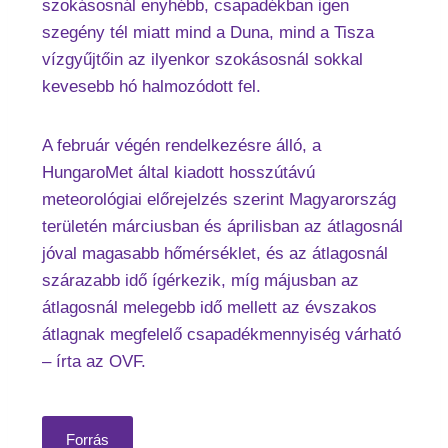
szokásosnál enyhébb, csapadékban igen
szegény tél miatt mind a Duna, mind a Tisza
vízgyűjtőin az ilyenkor szokásosnál sokkal
kevesebb hó halmozódott fel.
A február végén rendelkezésre álló, a
HungaroMet által kiadott hosszútávú
meteorológiai előrejelzés szerint Magyarország
területén márciusban és áprilisban az átlagosnál
jóval magasabb hőmérséklet, és az átlagosnál
szárazabb idő ígérkezik, míg májusban az
átlagosnál melegebb idő mellett az évszakos
átlagnak megfelelő csapadékmennyiség várható
– írta az OVF.
Forrás