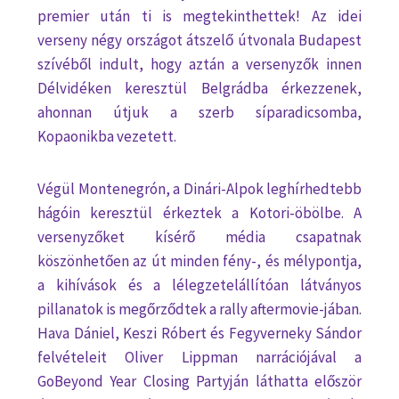
premier után ti is megtekinthettek! Az idei
verseny négy országot átszelő útvonala Budapest
szívéből indult, hogy aztán a versenyzők innen
Délvidéken keresztül Belgrádba érkezzenek,
ahonnan útjuk a szerb síparadicsomba,
Kopaonikba vezetett.
Végül Montenegrón, a Dinári-Alpok leghírhedtebb
hágóin keresztül érkeztek a Kotori-öbölbe. A
versenyzőket kísérő média csapatnak
köszönhetően az út minden fény-, és mélypontja,
a kihívások és a lélegzetelállítóan látványos
pillanatok is megőrződtek a rally aftermovie-jában.
Hava Dániel, Keszi Róbert és Fegyverneky Sándor
felvételeit Oliver Lippman narrációjával a
GoBeyond Year Closing Partyján láthatta először