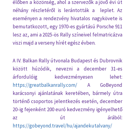
élőben a közönség, ahol a szervezők a jövő évi út
néhány részletéről is lerántották a leplet. Az
eseményen a rendezvény hivatalos nagykövete is
bemutatkozott, egy 1970-es gyártású Porsche 911
lesz az, ami a 2025-ös Rally színeivel felmatricázva
viszi majd a verseny hírét egész évben.
A IV. Balkan Rally útvonala Budapest és Dubrovnik
között húzódik, nevezni a december 31-es
árfordulóig kedvezményesen lehet:
https://greatbalkanrally.com/
A GoBeyond
karácsonyi ajánlatának keretében, bármely útra
történő csoportos jelentkezés esetén, december
20-ig fejenként 200 euró kedvezmény igényelhető
az út árából:
https://gobeyond.travel/hu/ajandekutalvany/