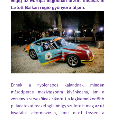
végig az Európa legjobban őrzött titkának is
tartott Balkán régió gyönyörű útjain.
Ennek a nyolcnapos kalandnak minden
másodperce mozivászonra kívánkozna, ám a
verseny szervezőinek sikerült a legkiemelkedőbb
pillanatokat összefoglalni: így született meg az út
hivatalos aftermovie-ja, amit most frissen a