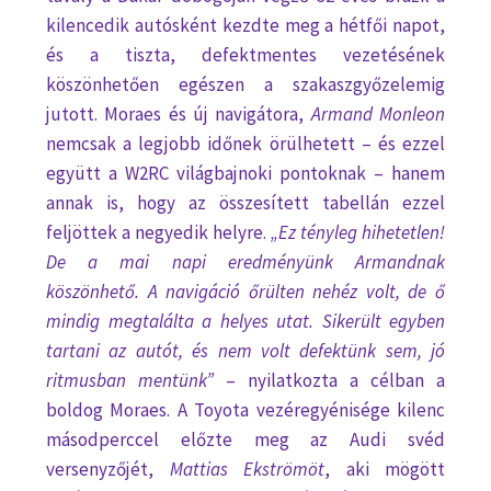
kilencedik autósként kezdte meg a hétfői napot,
és a tiszta, defektmentes vezetésének
köszönhetően egészen a szakaszgyőzelemig
jutott. Moraes és új navigátora,
Armand Monleon
nemcsak a legjobb időnek örülhetett – és ezzel
együtt a W2RC világbajnoki pontoknak – hanem
annak is, hogy az összesített tabellán ezzel
feljöttek a negyedik helyre.
„Ez tényleg hihetetlen!
De a mai napi eredményünk Armandnak
köszönhető. A navigáció őrülten nehéz volt, de ő
mindig megtalálta a helyes utat. Sikerült egyben
tartani az autót, és nem volt defektünk sem, jó
ritmusban mentünk”
– nyilatkozta a célban a
boldog Moraes. A Toyota vezéregyénisége kilenc
másodperccel előzte meg az Audi svéd
versenyzőjét,
Mattias Ekströmöt
, aki mögött