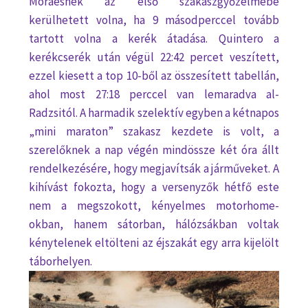
Moraesnek az első szakaszgyőzelmébe
kerülhetett volna, ha 9 másodperccel tovább
tartott volna a kerék átadása. Quintero a
kerékcserék után végül 22:42 percet veszített,
ezzel kiesett a top 10-ből az összesített tabellán,
ahol most 27:18 perccel van lemaradva al-
Radzsitól. A harmadik szelektív egyben a kétnapos
„mini maraton” szakasz kezdete is volt, a
szerelőknek a nap végén mindössze két óra állt
rendelkezésére, hogy megjavítsák a járműveket. A
kihívást fokozta, hogy a versenyzők hétfő este
nem a megszokott, kényelmes motorhome-
okban, hanem sátorban, hálózsákban voltak
kénytelenek eltölteni az éjszakát egy arra kijelölt
táborhelyen.