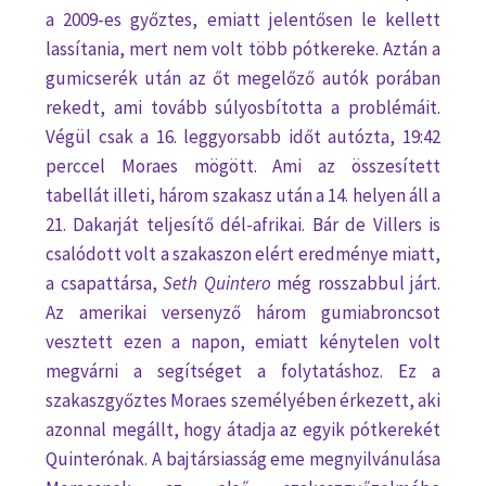
a 2009-es győztes, emiatt jelentősen le kellett
lassítania, mert nem volt több pótkereke. Aztán a
gumicserék után az őt megelőző autók porában
rekedt, ami tovább súlyosbította a problémáit.
Végül csak a 16. leggyorsabb időt autózta, 19:42
perccel Moraes mögött. Ami az összesített
tabellát illeti, három szakasz után a 14. helyen áll a
21. Dakarját teljesítő dél-afrikai. Bár de Villers is
csalódott volt a szakaszon elért eredménye miatt,
a csapattársa,
Seth Quintero
még rosszabbul járt.
Az amerikai versenyző három gumiabroncsot
vesztett ezen a napon, emiatt kénytelen volt
megvárni a segítséget a folytatáshoz. Ez a
szakaszgyőztes Moraes személyében érkezett, aki
azonnal megállt, hogy átadja az egyik pótkerekét
Quinterónak. A bajtársiasság eme megnyilvánulása