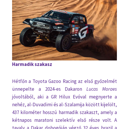
Harmadik szakasz
Hétfőn a Toyota Gazoo Racing az első győzelmét
ünnepelte a 2024-es Dakaron
Lucas Moraes
jóvoltából, aki a GR Hilux Evóval megnyerte a
nehéz, al-Duvadimi és al-Szalamija között kijelölt,
437 kilométer hosszú harmadik szakaszt, amely a
kétnapos maratoni szelektív első része volt. A
tavaly a Dakar dobogóján végző 32 éves brazil a