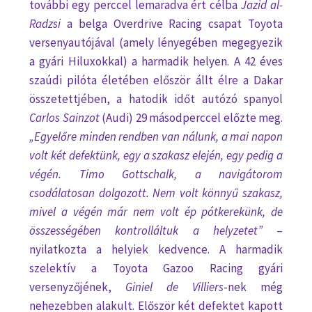
további egy perccel lemaradva ért célba
Jazid al-
Radzsi
a belga Overdrive Racing csapat Toyota
versenyautójával (amely lényegében megegyezik
a gyári Hiluxokkal) a harmadik helyen. A 42 éves
szaúdi pilóta életében először állt élre a Dakar
összetettjében, a hatodik időt autózó spanyol
Carlos Sainzot
(Audi) 29 másodperccel előzte meg.
„Egyelőre minden rendben van nálunk, a mai napon
volt két defektünk, egy a szakasz elején, egy pedig a
végén. Timo Gottschalk, a navigátorom
csodálatosan dolgozott. Nem volt könnyű szakasz,
mivel a végén már nem volt ép pótkerekünk, de
összességében kontrolláltuk a helyzetet”
–
nyilatkozta a helyiek kedvence. A harmadik
szelektív a Toyota Gazoo Racing gyári
versenyzőjének,
Giniel de Villiers
-nek még
nehezebben alakult. Először két defektet kapott