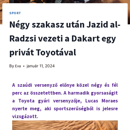
SPORT
Négy szakasz után Jazid al-
Radzsi vezeti a Dakart egy
privát Toyotával
By
Eva
január 11, 2024
A szaúdi versenyző előnye közel négy és fél
perc az összetettben. A harmadik gyorsaságit
a Toyota gyári versenyzője, Lucas Moraes
nyerte meg, aki sportszerűségből is jelesre
vizsgázott.