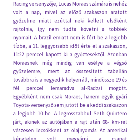
Racing versenyzője, Lucas Moraes számára is nehéz
volt a nap, mivel az előző szakaszon aratott
győzelme miatt ezúttal neki kellett elsőként
rajtolnia, így nem tudta követni a többiek
nyomait. A brazil emiatt nem is fért be a legjobb
tízbe, a 11. leggyorsabb időt érte el a szakaszon,
11:22 perccel kapott ki a győztesektől. Azonban
Moraesnek még mindig van esélye a végső
győzelemre, mert az összesített tabellán
továbbra is a negyedik helyen áll, mindössze 19 és
fél perccel lemaradva al-Radzsi mögött.
Egyébként nem csak Moraes, hanem egyik gyári
Toyota-versenyző sem jutott be a keddi szakaszon
a legjobb 10-be. A legrosszabbul Seth Quintero
járt, akinek az autójában a rajt után 68- km-rel
vészesen lecsökkent az olajnyomás. Az amerikai
kénytelen volt megvárni a csapat