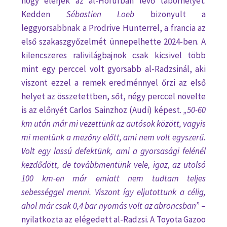
hogy elérjék az al-Hofufban lévő táborhelyet.
Kedden
Sébastien Loeb
bizonyult a
leggyorsabbnak a Prodrive Hunterrel, a francia az
első szakaszgyőzelmét ünnepelhette 2024-ben. A
kilencszeres ralivilágbajnok csak kicsivel több
mint egy perccel volt gyorsabb al-Radzsinál, aki
viszont ezzel a remek eredménnyel őrzi az első
helyet az összetettben, sőt, négy perccel növelte
is az előnyét Carlos Sainzhoz (Audi) képest.
„50-60
km után már mi vezettünk az autósok között, vagyis
mi mentünk a mezőny előtt, ami nem volt egyszerű.
Volt egy lassú defektünk, ami a gyorsasági felénél
kezdődött, de továbbmentünk vele, igaz, az utolsó
100 km-en már emiatt nem tudtam teljes
sebességgel menni. Viszont így eljutottunk a célig,
ahol már csak 0,4 bar nyomás volt az abroncsban”
–
nyilatkozta az elégedett al-Radzsi. A Toyota Gazoo