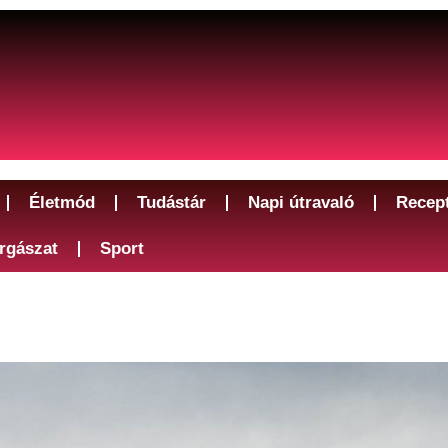
Életmód
Tudástár
Napi útravaló
Recep
rgászat
Sport