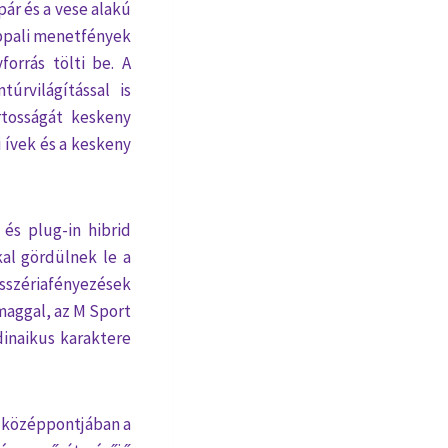
ár és a vese alakú
ppali menetfények
orrás tölti be. A
rvilágítással is
rtosságát keskeny
 ívek és a keskeny
és plug-in hibrid
kal gördülnek le a
osszériafényezések
maggal, az M Sport
dinaikus karaktere
k középpontjában a