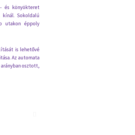
l- és könyökteret
 kínál. Sokoldalú
bb utakon éppoly
ítását is lehetővé
citása. Az automata
 arányban osztott,