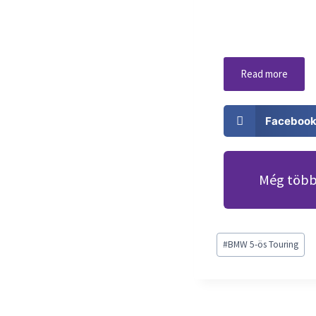
Read more
Faceboo
Még több 
#
BMW 5-ös Touring