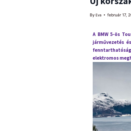
Új korsza
By
Eva
február 17, 
A BMW 5-ös Tour
járművezetés és 
fenntarthatósá
elektromos meghaj