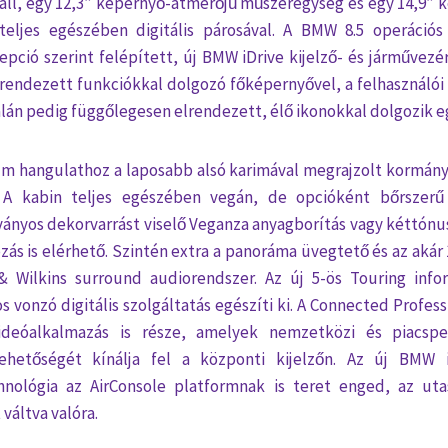
 áll, egy 12,3” képernyő-átmérőjű műszeregység és egy 14,9”
 teljes egészében digitális párosával. A BMW 8.5 operációs
pció szerint felépített, új BMW iDrive kijelző- és járművezér
rendezett funkciókkal dolgozó főképernyővel, a felhasználói
lán pedig függőlegesen elrendezett, élő ikonokkal dolgozik e
m hangulathoz a laposabb alsó karimával megrajzolt kormány 
. A kabin teljes egészében vegán, de opcióként bőrszerű
ványos dekorvarrást viselő Veganza anyagborítás vagy kéttón
zás is elérhető. Szintén extra a panoráma üvegtető és az akár
 Wilkins surround audiorendszer. Az új 5-ös Touring infor
s vonzó digitális szolgáltatás egészíti ki. A Connected Profes
deóalkalmazás is része, amelyek nemzetközi és piacspec
ehetőségét kínálja fel a központi kijelzőn. Az új BMW i
hnológia az AirConsole platformnak is teret enged, az uta
 váltva valóra.