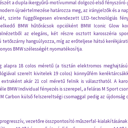
észét a dupla ikergyűrű-motívummal dolgozó első fényszóró-p
odern újraértelmezése határozza meg, az irányjelzők és a na
ét, szinte függőlegesen elrendezett LED-technológiás fényf
melkedő BMW hűtőrácsok opcióként BMW Iconic Glow kontú
alnézetből az elegáns, két részre osztott karosszéria spo
ú tetőszárny hangsúlyozza, míg az erőteljese hátsó kerékjárati
tonyos BMW szélességét nyomatékosítja.
ng alapra 18 colos méretű (a tisztán elektromos meghajtású 
lógiával szerelt kivitelek 19 colos) könnyűfém keréktárcsák
 extraként akár 21 col méretű felnik is választhatól. A kar
éle BMW Individual fényezés is szerepel, a feláras M Sport cso
M Carbon külső felszereltségi csomaggal pedig az újdonság 
g progresszív, vezetőre összpontosító műszerfal-kialakításána