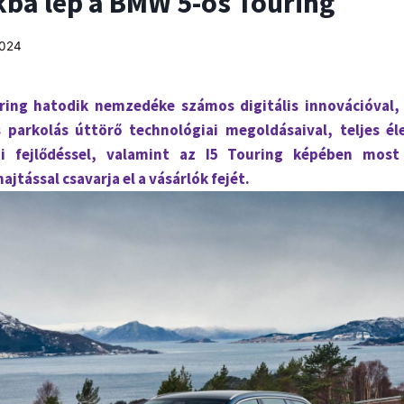
kba lép a BMW 5-ös Touring
2024
ing hatodik nemzedéke számos digitális innovációval,
parkolás úttörő technológiai megoldásaival, teljes éle
gi fejlődéssel, valamint az I5 Touring képében most 
tással csavarja el a vásárlók fejét.