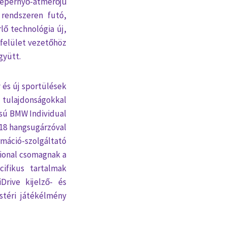
 képernyő-átmérőjű
 rendszeren futó,
lő technológia új,
 felület vezetőhöz
gyütt.
és új sportülések
 tulajdonságokkal
usú BMW Individual
 18 hangsugárzóval
máció-szolgáltató
sional csomagnak a
ifikus tartalmak
Drive kijelző- és
stéri játékélmény