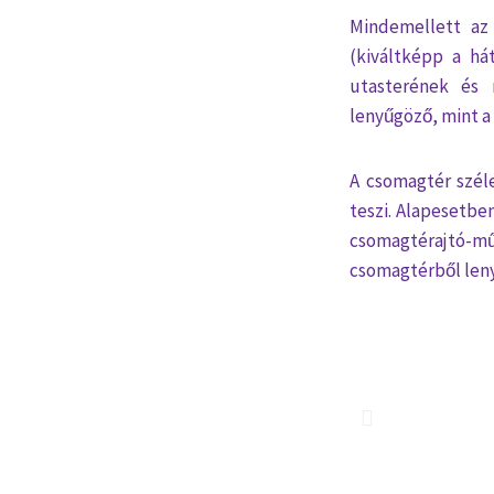
Mindemellett az 
(kiváltképp a há
utasterének és 
lenyűgöző, mint a
A csomagtér széle
teszi. Alapesetben
csomagtérajtó-műk
csomagtérből lenyi