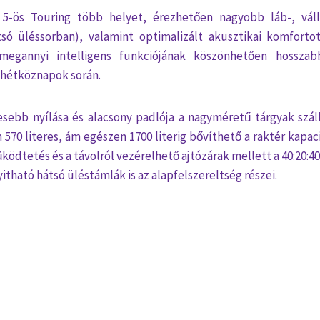
5-ös Touring több helyet, érezhetően nagyobb láb-, vál
tsó üléssorban), valamint optimalizált akusztikai komfortot
megannyi intelligens funkciójának köszönhetően hossza
 hétköznapok során.
sebb nyílása és alacsony padlója a nagyméretű tárgyak száll
 570 literes, ám egészen 1700 literig bővíthető a raktér kapa
ödtetés és a távolról vezérelhető ajtózárak mellett a 40:20:40
tható hátsó üléstámlák is az alapfelszereltség részei.