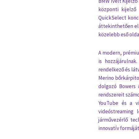
BMW Ívelt Kijelző
központi kijelző
QuickSelect konce
áttekinthetően el
közelebb eső olda
A modern, prémiu
is hozzájárulnak
rendelkező és lát
Merino bőrkárpito
dolgozó Bowers &
rendszereit számo
YouTube és a vi
videóstreaming l
járművezérlő tec
innovatív formáját