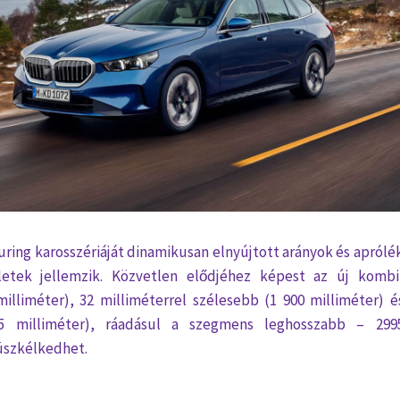
uring karosszériáját dinamikusan elnyújtott arányok és aprólé
etek jellemzik. Közvetlen elődjéhez képest az új kombi
illiméter), 32 milliméterrel szélesebb (1 900 milliméter) é
 milliméter), ráadásul a szegmens leghosszabb – 299
üszkélkedhet.