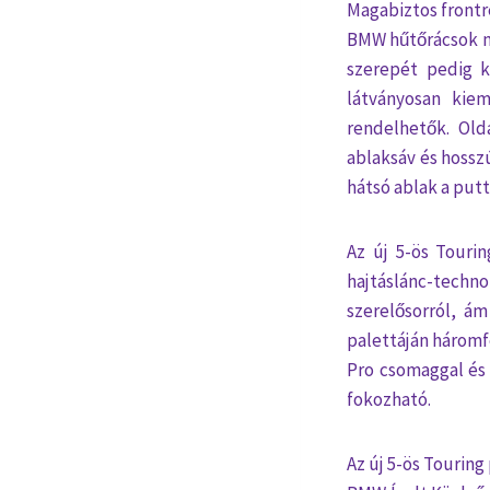
Magabiztos frontr
BMW hűtőrácsok m
szerepét pedig k
látványosan kie
rendelhetők. Old
ablaksáv és hossz
hátsó ablak a put
Az új 5-ös Touri
hajtáslánc-techno
szerelősorról, ám
palettáján háromf
Pro csomaggal és 
fokozható.
Az új 5-ös Tourin