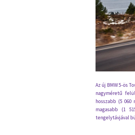
Az új BMW 5-ös To
nagyméretű felül
hosszabb (5 060 m
magasabb (1 515
tengelytávjával b