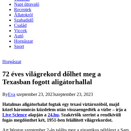
Napi útravaló
Receptek
Állatokról
Szabadidő
Család
Viccek
Autó
Horgászat
Sport
Horgászat
72 éves világrekord dőlhet meg a
Texasban fogott aligátorhallal
By
Eva
szeptember 23, 2023
szeptember 23, 2023
Hatalmas aligátorhalat fogtak egy texasi víztározóból, majd
közel háromórás küzdelem után visszaengedték a vízbe – írja a
Live Science
alapján a
24.hu
. Szakértők szerint a rendkívüli
fogás megdönthet két, 1951-ben felállított világrekordot.
Art Weston szeptember 2-án találta meg a gigantikus példányt a Sam