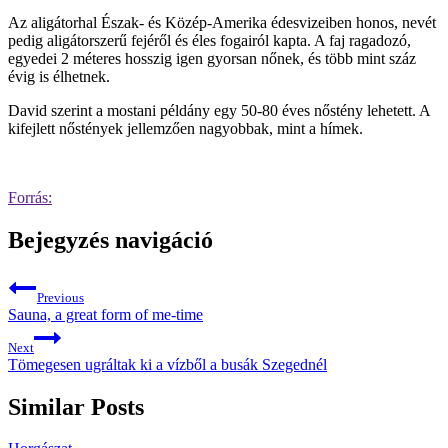
Az aligátorhal Észak- és Közép-Amerika édesvizeiben honos, nevét
pedig aligátorszerű fejéről és éles fogairól kapta. A faj ragadozó,
egyedei 2 méteres hosszig igen gyorsan nőnek, és több mint száz
évig is élhetnek.
David szerint a mostani példány egy 50-80 éves nőstény lehetett. A
kifejlett nőstények jellemzően nagyobbak, mint a hímek.
Forrás:
Bejegyzés navigáció
Previous
Sauna, a great form of me-time
Next
Tömegesen ugráltak ki a vízből a busák Szegednél
Similar Posts