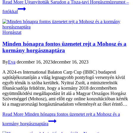
Read More
Újranyitották Sarudon a Tisza-tavi Horgászmúzeumot –
fotókkal
Horgászat
Minden hónapra fontos üzenetet rejt a Mohosz és a
kormány horgásznaptára
By
Eva
december 16, 2023
december 16, 2023
A 2024-es International Balaton Carp Cup (IBBC) budapesti
sajtótájékoztatóján a világ legnagyobb pontyfogó versenyén kívül
egyéb témák is szóba kerültek. Nyitrai Zsolt, a miniszterelnök
főtanácsadója felidézte, hogy a kormány 2018 decemberében
együttműködési megállapodást írt alá a Magyar Országos Horgász
Szövetséggel (Mohosz), ami előtt egy online konzultációban kérték
ki a magyarországi horgásztársadalom véleményét az őket érintő…
Read More
Minden hónapra fontos üzenetet rejt a Mohosz és a
kormány horgásznaptára