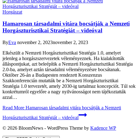
Horgászat
Hamarosan társadalmi vitára bocsátják a Nemzeti
Horgászturisztikai Stratégiát – videóval
By
Eva
november 2, 2023
november 2, 2023
Elkészült a Nemzeti Horgászturisztikai Stratégia 1.0, amelyet
jelenleg a horgászszervezetek véleményeznek. Ha kialakították
álláspontjukat, azt beleépítik a Nemzeti Horgászturisztikai Stratégia
2.0-ba, amelyet aztán társadalmi véleményezésre bocsátanak.
Október 26-án a Budapesten rendezett Konszenzus
Szakkonferencián mutatták be a Nemzeti Horgászturisztikai
Stratégia 1.0 tervezetét, amely 2030-ig tartalmaz koncepciót. Túl sok
konkrétumról egyelőre a nagy nyilvánosságot nem tájékoztatták
azzal…
Read More
Hamarosan társadalmi vitára bocsátják a Nemzeti
Horgászturisztikai Stratégiát – videóval
© 2026 BloomNews - WordPress Theme by
Kadence WP