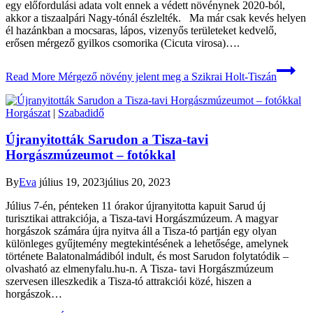
egy előfordulási adata volt ennek a védett növénynek 2020-ból,
akkor a tiszaalpári Nagy-tónál észlelték. Ma már csak kevés helyen
él hazánkban a mocsaras, lápos, vizenyős területeket kedvelő,
erősen mérgező gyilkos csomorika (Cicuta virosa)….
Read More
Mérgező növény jelent meg a Szikrai Holt-Tiszán
Horgászat
|
Szabadidő
Újranyitották Sarudon a Tisza-tavi
Horgászmúzeumot – fotókkal
By
Eva
július 19, 2023
július 20, 2023
Július 7-én, pénteken 11 órakor újranyitotta kapuit Sarud új
turisztikai attrakciója, a Tisza-tavi Horgászmúzeum. A magyar
horgászok számára újra nyitva áll a Tisza-tó partján egy olyan
különleges gyűjtemény megtekintésének a lehetősége, amelynek
története Balatonalmádiból indult, és most Sarudon folytatódik –
olvasható az elmenyfalu.hu-n. A Tisza- tavi Horgászmúzeum
szervesen illeszkedik a Tisza-tó attrakciói közé, hiszen a
horgászok…