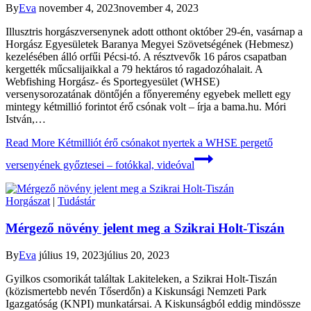
By
Eva
november 4, 2023
november 4, 2023
Illusztris horgászversenynek adott otthont október 29-én, vasárnap a
Horgász Egyesületek Baranya Megyei Szövetségének (Hebmesz)
kezelésében álló orfűi Pécsi-tó. A résztvevők 16 páros csapatban
kergették műcsalijaikkal a 79 hektáros tó ragadozóhalait. A
Webfishing Horgász- és Sportegyesület (WHSE)
versenysorozatának döntőjén a főnyeremény egyebek mellett egy
mintegy kétmillió forintot érő csónak volt – írja a bama.hu. Móri
István,…
Read More
Kétmilliót érő csónakot nyertek a WHSE pergető
versenyének győztesei – fotókkal, videóval
Horgászat
|
Tudástár
Mérgező növény jelent meg a Szikrai Holt-Tiszán
By
Eva
július 19, 2023
július 20, 2023
Gyilkos csomorikát találtak Lakiteleken, a Szikrai Holt-Tiszán
(közismertebb nevén Tőserdőn) a Kiskunsági Nemzeti Park
Igazgatóság (KNPI) munkatársai. A Kiskunságból eddig mindössze