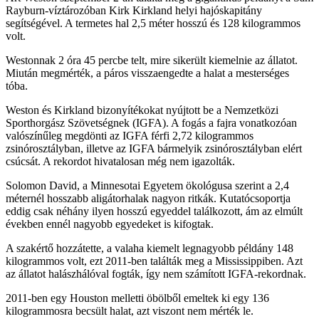
Rayburn-víztározóban Kirk Kirkland helyi hajóskapitány
segítségével. A termetes hal 2,5 méter hosszú és 128 kilogrammos
volt.
Westonnak 2 óra 45 percbe telt, mire sikerült kiemelnie az állatot.
Miután megmérték, a páros visszaengedte a halat a mesterséges
tóba.
Weston és Kirkland bizonyítékokat nyújtott be a Nemzetközi
Sporthorgász Szövetségnek (IGFA). A fogás a fajra vonatkozóan
valószínűleg megdönti az IGFA férfi 2,72 kilogrammos
zsinórosztályban, illetve az IGFA bármelyik zsinórosztályban elért
csúcsát. A rekordot hivatalosan még nem igazolták.
Solomon David, a Minnesotai Egyetem ökológusa szerint a 2,4
méternél hosszabb aligátorhalak nagyon ritkák. Kutatócsoportja
eddig csak néhány ilyen hosszú egyeddel találkozott, ám az elmúlt
években ennél nagyobb egyedeket is kifogtak.
A szakértő hozzátette, a valaha kiemelt legnagyobb példány 148
kilogrammos volt, ezt 2011-ben találták meg a Mississippiben. Azt
az állatot halászhálóval fogták, így nem számított IGFA-rekordnak.
2011-ben egy Houston melletti öbölből emeltek ki egy 136
kilogrammosra becsült halat, azt viszont nem mérték le.