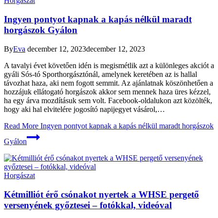
Horgászat
Ingyen pontyot kapnak a kapás nélkül maradt
horgászok Gyálon
By
Eva
december 12, 2023
december 12, 2023
A tavalyi évet követően idén is megismétlik azt a különleges akciót a
gyáli Sós-tó Sporthorgásztónál, amelynek keretében az is hallal
távozhat haza, aki nem fogott semmit. Az ajánlatnak köszönhetően a
hozzájuk ellátogató horgászok akkor sem mennek haza üres kézzel,
ha egy árva mozdításuk sem volt. Facebook-oldalukon azt közölték,
hogy aki hal elvitelére jogosító napijegyet vásárol,…
Read More
Ingyen pontyot kapnak a kapás nélkül maradt horgászok
Gyálon
Horgászat
Kétmilliót érő csónakot nyertek a WHSE pergető
versenyének győztesei – fotókkal, videóval