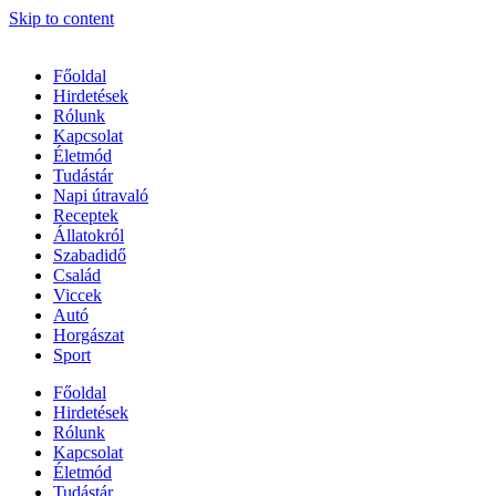
Skip to content
Főoldal
Hirdetések
Rólunk
Kapcsolat
Életmód
Tudástár
Napi útravaló
Receptek
Állatokról
Szabadidő
Család
Viccek
Autó
Horgászat
Sport
Főoldal
Hirdetések
Rólunk
Kapcsolat
Életmód
Tudástár