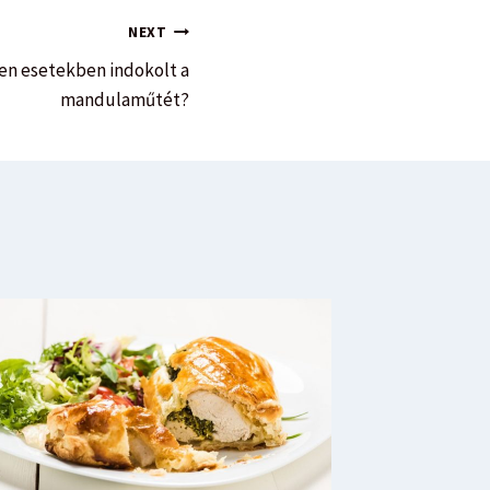
NEXT
en esetekben indokolt a
mandulaműtét?