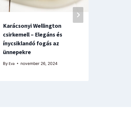
Karácsonyi Wellington
Piramis 
csirkemell – Elegáns és
By
Eva
n
ínycsiklandó fogás az
ünnepekre
By
Eva
november 26, 2024