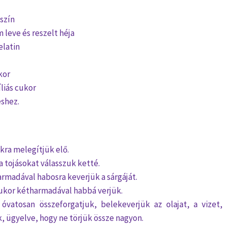
szín
m leve és reszelt héja
elatin
kor
liás cukor
éshez.
okra melegítjük elő.
a tojásokat válasszuk ketté.
rmadával habosra keverjük a sárgáját.
cukor kétharmadával habbá verjük.
óvatosan összeforgatjuk, belekeverjük az olajat, a vizet, 
, ügyelve, hogy ne törjük össze nagyon.