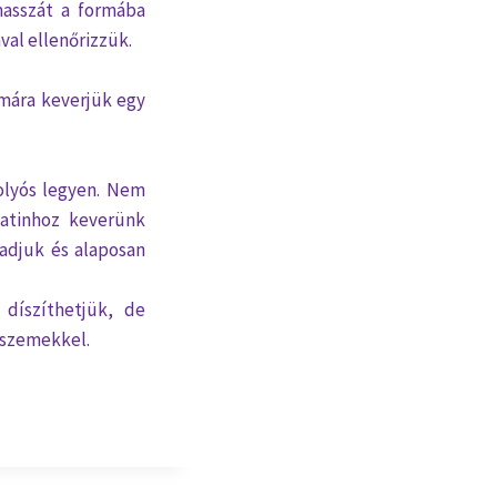
masszát a formába
val ellenőrizzük.
simára keverjük egy
olyós legyen. Nem
latinhoz keverünk
 adjuk és alaposan
 díszíthetjük, de
rszemekkel.