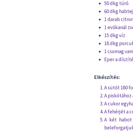
50 dkg túró
60 dkg habtej
1 darab citro
1 evőkanál zs
15 dkg víz
18 dkg porcu
1 csomag vaní
Eper a díszít
Elkészítés:
A sütőt 180 f
A piskótához 
A cukor egyha
A fehérjét a 
A két habot 
beleforgatjuk