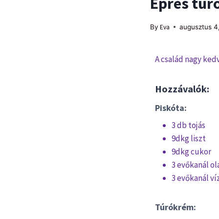
Epres túr
By
Eva
augusztus 4
A család nagy ked
Hozzávalók:
Piskóta:
3 db tojás
9dkg liszt
9dkg cukor
3 evőkanál ol
3 evőkanál ví
Túrókrém: