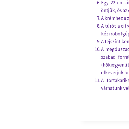
Egy 22 cm át
öntjük, és az
A krémhez a z
A túrót a cit
kézi robotgép
A tejszínt ke
A megduzzadt
szabad forra
(hőkiegyenlí
elkeverjük b
A tortakarik
várhatunk vel