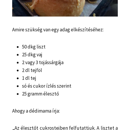
Amire szükség van egy adag elkészítéséhez:
50 dkg liszt
25 dkg vaj
2 vagy 3 tojássárgája
2 dl tejföl
1 dl tej
só és cukor ízlés szerint
25 gramm élesztő
Ahogy a dédimama írja:
„Az élesztőt cukrostejben felfutattjuk. A lisztet a