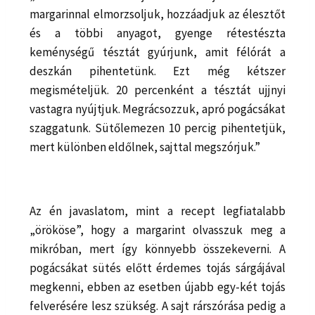
margarinnal elmorzsoljuk, hozzáadjuk az élesztőt
és a többi anyagot, gyenge rétestészta
keménységű tésztát gyúrjunk, amit félórát a
deszkán pihentetünk. Ezt még kétszer
megismételjük. 20 percenként a tésztát ujjnyi
vastagra nyújtjuk. Megrácsozzuk, apró pogácsákat
szaggatunk. Sütőlemezen 10 percig pihentetjük,
mert különben eldőlnek, sajttal megszórjuk.”
Az én javaslatom, mint a recept legfiatalabb
„örököse”, hogy a margarint olvasszuk meg a
mikróban, mert így könnyebb összekeverni. A
pogácsákat sütés előtt érdemes tojás sárgájával
megkenni, ebben az esetben újabb egy-két tojás
felverésére lesz szükség. A sajt rárszórása pedig a