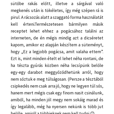
sütőbe rakás előtt, illetve a sárgával való
megkenés után is tökéletes, így még szépen rá is
pirul. A rácsozás alatt a szaggató forma használatát
kell érteni.Természetesen bármilyen másik
receptet lehet ehhez a pogácsához találni az
interneten, de én mégis mindig azt a dicséretet
kapom, amikor ez alapján készítem a süteményt,
hogy „Ez a legjobb pogácsa, amit valaha ettem”.
Ezt is, mint minden ételt el lehet néha rontani, de
ha tészta gyúrás közben néha lecsípünk belőle
egy-egy darabot meggyőződhetünk arról, hogy
nem sóztuk e meg túlságosan. (Persze a tésztából
csipkedés nem csak arra jó, hogy ne legyen túl sós,
hanem mert mégis csak egy finom nasit csinálunk,
amiből, ha minden jól megy nem sokáig marad és
így legalább, még ha nyersen nekünk is több jut
belőle, amiről a többieknek nem kell tudni 😉